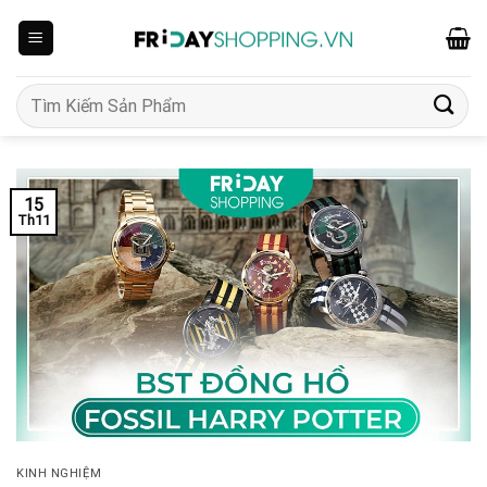
Skip
to
content
Tìm
kiếm:
15
Th11
KINH NGHIỆM