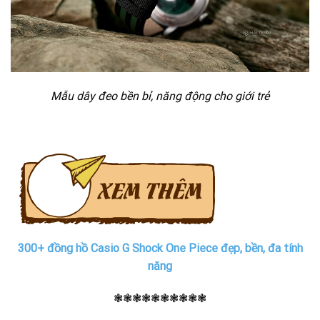
Mẫu dây đeo bền bỉ, năng động cho giới trẻ
300+ đồng hồ Casio G Shock One Piece đẹp, bền, đa tính
năng
❃❃❃❃❃❃❃❃❃❃