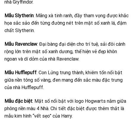
nhà Gryffindor.
Mẫu Slytherin
: Mãng xà tinh ranh, đầy tham vọng được khắc
họa sắc sảo đến từng đường nét trên mặt số xanh lá, đậm
chất Slytherin.
Mẫu Ravenclaw
: Đại bàng đại diện cho trí tuệ, sải đôi cánh
rộng lớn trên mặt số xanh dương, thể hiện vẻ đẹp khôn
ngoan và dí dỏm của nhà Ravenclaw.
Mẫu Hufflepuff
: Con Lửng trung thành, khiêm tốn nổi bật
giữa nền tông số vàng, đen mang đến sắc màu đặc trưng
của nhà Hufflepuff.
Mẫu đặc biệt
: Mặt số nổi bật với logo Hogwarts nằm giữa
phông nền màu 4 Nhà. Chi tiết đặc biệt được thêm thắt là
mẫu kim hình “vết sẹo” của Harry.