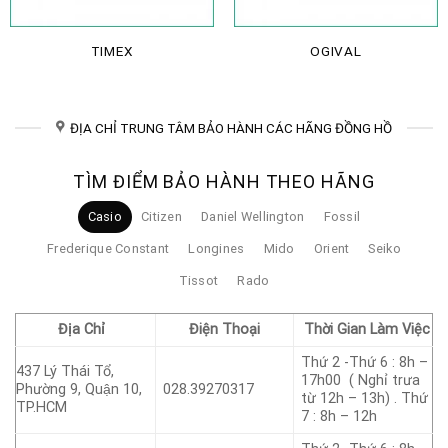
TIMEX
OGIVAL
ĐỊA CHỈ TRUNG TÂM BẢO HÀNH CÁC HÃNG ĐỒNG HỒ
TÌM ĐIỂM BẢO HÀNH THEO HÃNG
Casio
Citizen
Daniel Wellington
Fossil
Frederique Constant
Longines
Mido
Orient
Seiko
Tissot
Rado
Địa Chỉ
Điện Thoại
Thời Gian Làm Việc
Thứ 2 -Thứ 6 : 8h –
437 Lý Thái Tổ,
17h00 ( Nghỉ trưa
Phường 9, Quận 10,
028.39270317
từ 12h – 13h) . Thứ
TP.HCM
7 : 8h – 12h