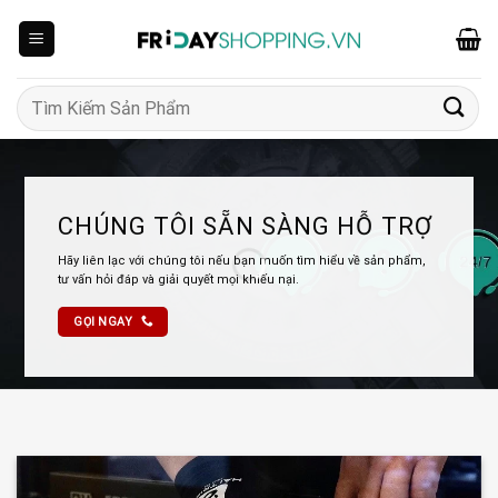
Skip
to
content
Tìm
kiếm:
CHÚNG TÔI SẴN SÀNG HỖ TRỢ
Hãy liên lạc với chúng tôi nếu bạn muốn tìm hiểu về sản phẩm,
tư vấn hỏi đáp và giải quyết mọi khiếu nại.
GỌI NGAY