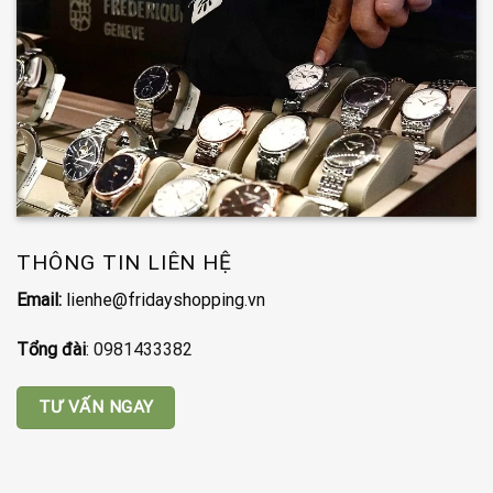
THÔNG TIN LIÊN HỆ
Email:
lienhe@fridayshopping.vn
Tổng đài
:
0981433382
TƯ VẤN NGAY