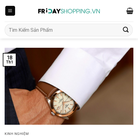
Skip
to
content
Tìm
kiếm:
18
Th1
KINH NGHIỆM