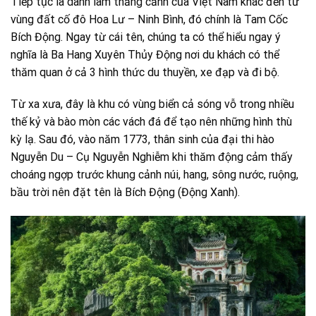
Tiếp tục là danh lam thắng cảnh của Việt Nam khác đến từ
vùng đất cố đô Hoa Lư – Ninh Bình, đó chính là Tam Cốc
Bích Động. Ngay từ cái tên, chúng ta có thể hiểu ngay ý
nghĩa là Ba Hang Xuyên Thủy Động nơi du khách có thể
thăm quan ở cả 3 hình thức du thuyền, xe đạp và đi bộ.
Từ xa xưa, đây là khu có vùng biển cả sóng vỗ trong nhiều
thế kỷ và bào mòn các vách đá để tạo nên những hình thù
kỳ lạ. Sau đó, vào năm 1773, thân sinh của đại thi hào
Nguyễn Du – Cụ Nguyễn Nghiễm khi thăm động cảm thấy
choáng ngợp trước khung cảnh núi, hang, sông nước, ruộng,
bầu trời nên đặt tên là Bích Động (Động Xanh).