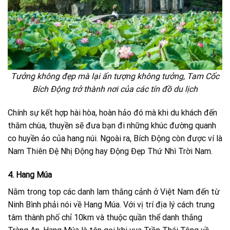
Tưởng không đẹp mà lại ấn tượng không tưởng, Tam Cốc
Bích Động trở thành nơi của các tín đồ du lịch
Chính sự kết hợp hài hòa, hoàn hảo đó mà khi du khách đến
thăm chùa, thuyền sẽ đưa bạn đi những khúc đường quanh
co huyền ảo của hang núi. Ngoài ra, Bích Động còn được ví là
Nam Thiên Đệ Nhị Động hay Động Đẹp Thứ Nhì Trời Nam.
4. Hang Múa
Nằm trong top các danh lam thắng cảnh ở Việt Nam đến từ
Ninh Bình phải nói về Hang Múa. Với vị trí địa lý cách trung
tâm thành phố chỉ 10km và thuộc quần thể danh thắng