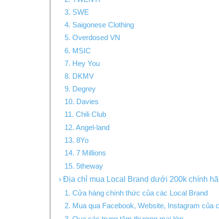
3. SWE
4. Saigonese Clothing
5. Overdosed VN
6. MSIC
7. Hey You
8. DKMV
9. Degrey
10. Davies
11. Chili Club
12. Angel-land
13. 8Yo
14. 7 Millions
15. 5theway
› Địa chỉ mua Local Brand dưới 200k chính hã
1. Cửa hàng chính thức của các Local Brand
2. Mua qua Facebook, Website, Instagram của 
3. Qua các trung tâm thương mại lớn