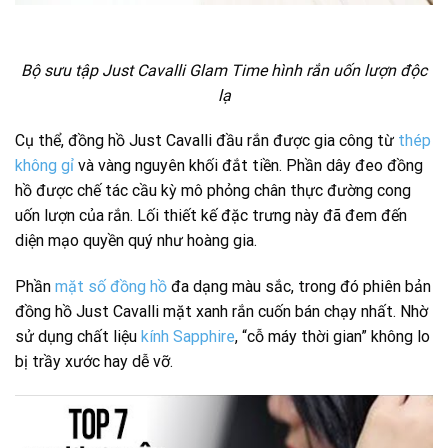
Bộ sưu tập Just Cavalli Glam Time hình rắn uốn lượn độc
lạ
Cụ thể, đồng hồ Just Cavalli đầu rắn được gia công từ
thép
không gỉ
và vàng nguyên khối đắt tiền. Phần dây đeo đồng
hồ được chế tác cầu kỳ mô phỏng chân thực đường cong
uốn lượn của rắn. Lối thiết kế đặc trưng này đã đem đến
diện mạo quyền quý như hoàng gia.
Phần
mặt số đồng hồ
đa dạng màu sắc, trong đó phiên bản
đồng hồ Just Cavalli mặt xanh rắn cuốn bán chạy nhất. Nhờ
sử dụng chất liệu
kính Sapphire
, “cỗ máy thời gian” không lo
bị trầy xước hay dễ vỡ.