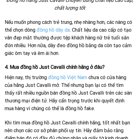
Đồng hồ hãng Just Cavalli chuyên dùng chất liệu cao cấp,
chất lượng tốt
Nếu muốn phong cách trẻ trung, nhẹ nhàng hơn, các nàng có
thể chọn dòng
đồng hồ dây da
. Chất liệu da cao cấp có tạo
vân đẹp mắt thường được tệp khách hàng nữ trẻ tuổi săn
đón nhiều. Hơn nữa, dây đeo đồng hồ bằng da còn tạo cảm
giác ôm tay và êm ái hơn.
4. Mua đồng hồ Just Cavalli chính hãng ở đâu?
Hiện nay, thị trường
đồng hồ Việt Nam
chưa có cửa hàng
của hãng Just Cavalli mở. Thế nhưng bạn lại có thể tìm
thấy rất nhiều nguồn bán đồng hồ Just Cavalli trên các sàn
thương mại điện tử. Hãy cẩn trọng trước khi quyết định
mua hàng vì chúng có thể là đồng hồ fake.
Khi tìm mua đồng hồ Just Cavalli chính hãng, tốt nhất bạn
nên chọn các cơ sở phân phối uy tín. Hãy đảm bảo rằng
điểm bán đó có đầy đủ chứng nhận và giấy tờ kinh doanh