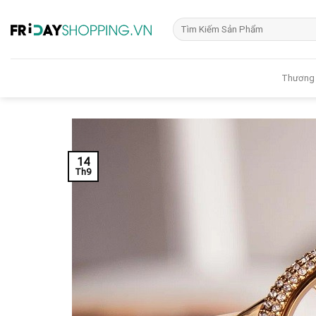
Skip
Tìm
to
kiếm:
content
Thương
14
Th9