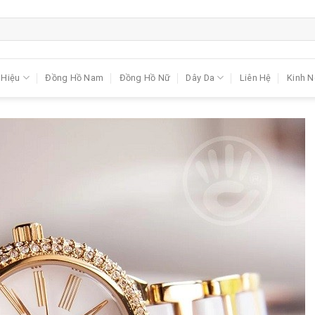
 Hiệu
Đồng Hồ Nam
Đồng Hồ Nữ
Dây Da
Liên Hệ
Kinh 