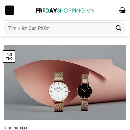
Skip
to
content
Tìm
kiếm:
14
Th9
KINH NGHIỆM