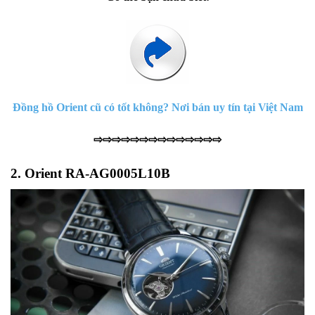
Đồng hồ Orient cũ có tốt không? Nơi bán uy tín tại Việt Nam
⇨⇨⇨⇨⇨⇨⇨⇨⇨⇨⇨⇨⇨⇨
2. Orient RA-AG0005L10B