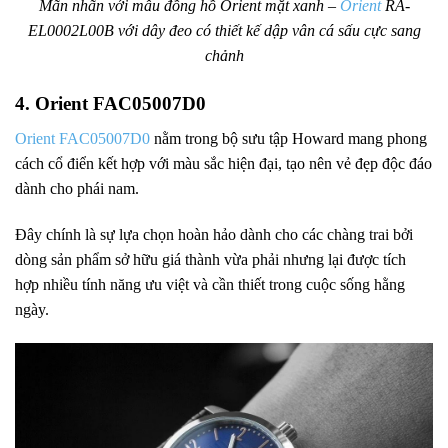
Mãn nhãn với mẫu đồng hồ Orient mặt xanh –
Orient
RA-
EL0002L00B
với dây đeo có thiết kế dập vân cá sấu cực sang
chảnh
4. Orient FAC05007D0
Orient FAC05007D0
nằm trong bộ sưu tập Howard mang phong
cách cổ điển kết hợp với màu sắc hiện đại, tạo nên vẻ đẹp độc đáo
dành cho phái nam.
Đây chính là sự lựa chọn hoàn hảo dành cho các chàng trai bởi
dòng sản phẩm sở hữu giá thành vừa phải nhưng lại được tích
hợp nhiều tính năng ưu việt và cần thiết trong cuộc sống hằng
ngày.