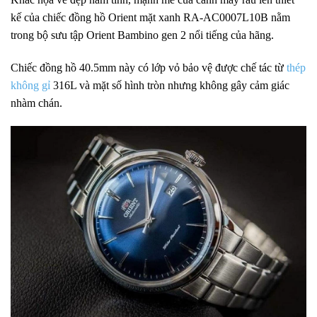
kế của chiếc đồng hồ Orient mặt xanh RA-AC0007L10B nằm
trong bộ sưu tập Orient Bambino gen 2 nổi tiếng của hãng.
Chiếc đồng hồ 40.5mm này có lớp vỏ bảo vệ được chế tác từ
thép
không gỉ
316L và mặt số hình tròn nhưng không gây cảm giác
nhàm chán.