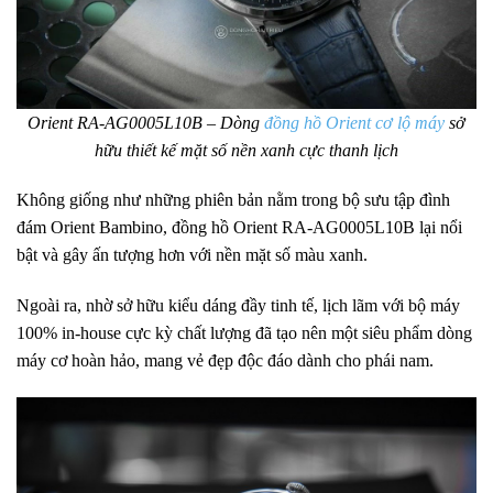
Orient RA-AG0005L10B – Dòng
đồng hồ Orient cơ lộ máy
sở
hữu thiết kế mặt số nền xanh cực thanh lịch
Không giống như những phiên bản nằm trong bộ sưu tập đình
đám Orient Bambino, đồng hồ Orient RA-AG0005L10B lại nổi
bật và gây ấn tượng hơn với nền mặt số màu xanh.
Ngoài ra, nhờ sở hữu kiểu dáng đầy tinh tế, lịch lãm với bộ máy
100% in-house cực kỳ chất lượng đã tạo nên một siêu phẩm dòng
máy cơ hoàn hảo, mang vẻ đẹp độc đáo dành cho phái nam.