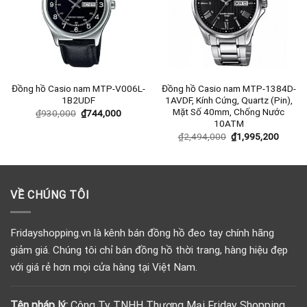
Đồng hồ Casio nam MTP-V006L-
Đồng hồ Casio nam MTP-1384D-
1B2UDF
1AVDF, Kính Cứng, Quartz (Pin),
Mặt Số 40mm, Chống Nước
₫
930,000
₫
744,000
10ATM
₫
2,494,000
₫
1,995,200
VỀ CHÚNG TÔI
Fridayshopping.vn là kênh bán đồng hồ đeo tay chính hãng
giảm giá. Chúng tôi chỉ bán đồng hồ thời trang, hàng hiệu đẹp
với giá rẻ hơn mọi cửa hàng tại Việt Nam.
Tên pháp lý:
Công Ty TNHH Thương Mại Friday Shopping.