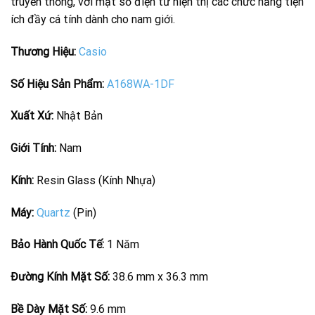
truyền thống, với mặt số điện tử hiện thị các chức năng tiện
ích đầy cá tính dành cho nam giới.
Thương Hiệu:
Casio
Số Hiệu Sản Phẩm:
A168WA-1DF
Xuất Xứ:
Nhật Bản
Giới Tính:
Nam
Kính:
Resin Glass (Kính Nhựa)
Máy:
Quartz
(Pin)
Bảo Hành Quốc Tế:
1 Năm
Đường Kính Mặt Số:
38.6 mm x 36.3 mm
Bề Dày Mặt Số:
9.6 mm