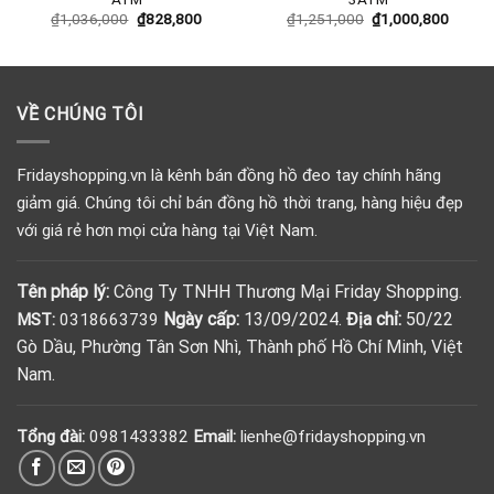
₫
1,036,000
₫
828,800
₫
1,251,000
₫
1,000,800
VỀ CHÚNG TÔI
Fridayshopping.vn là kênh bán đồng hồ đeo tay chính hãng
giảm giá. Chúng tôi chỉ bán đồng hồ thời trang, hàng hiệu đẹp
với giá rẻ hơn mọi cửa hàng tại Việt Nam.
Tên pháp lý:
Công Ty TNHH Thương Mại Friday Shopping.
Ngày cấp:
13/09/2024.
Địa chỉ:
50/22
MST:
0318663739
Gò Dầu, Phường Tân Sơn Nhì, Thành phố Hồ Chí Minh, Việt
Nam.
Tổng đài:
0981433382
Email:
lienhe@fridayshopping.vn