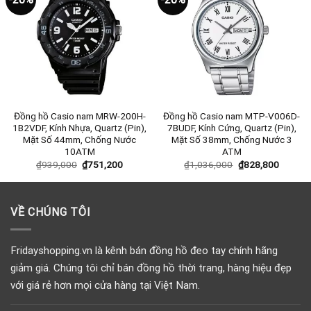
Đồng hồ Casio nam MRW-200H-
Đồng hồ Casio nam MTP-V006D-
1B2VDF, Kính Nhựa, Quartz (Pin),
7BUDF, Kính Cứng, Quartz (Pin),
Mặt Số 44mm, Chống Nước
Mặt Số 38mm, Chống Nước 3
10ATM
ATM
₫
939,000
₫
751,200
₫
1,036,000
₫
828,800
VỀ CHÚNG TÔI
Fridayshopping.vn là kênh bán đồng hồ đeo tay chính hãng
giảm giá. Chúng tôi chỉ bán đồng hồ thời trang, hàng hiệu đẹp
với giá rẻ hơn mọi cửa hàng tại Việt Nam.