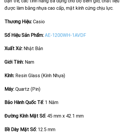
bạn trẻ, các tính năng đa dụng cho bộ đếm giờ, chất liệu
được làm bằng nhựa cao cấp, mặt kính cứng chịu lực.
Thương Hiệu:
Casio
Số Hiệu Sản Phẩm:
AE-1200WH-1AVDF
Xuất Xứ:
Nhật Bản
Giới Tính:
Nam
Kính:
Resin Glass (Kính Nhựa)
Máy:
Quartz (Pin)
Bảo Hành Quốc Tế:
1 Năm
Đường Kính Mặt Số:
45 mm x 42.1 mm
Bề Dày Mặt Số:
12.5 mm