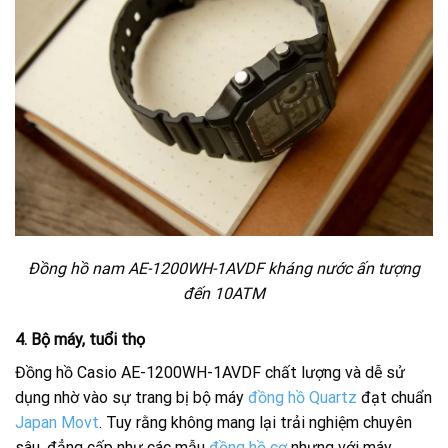
Đồng hồ nam AE-1200WH-1AVDF kháng nước ấn tượng
đến 10ATM
4. Bộ máy, tuổi thọ
Đồng hồ Casio AE-1200WH-1AVDF chất lượng và dễ sử
dụng nhờ vào sự trang bị bộ máy
đồng hồ Quartz
đạt chuẩn
Japan Movt
. Tuy rằng không mang lại trải nghiệm chuyên
sâu, đẳng cấp như các mẫu
đồng hồ cơ
nhưng với máy