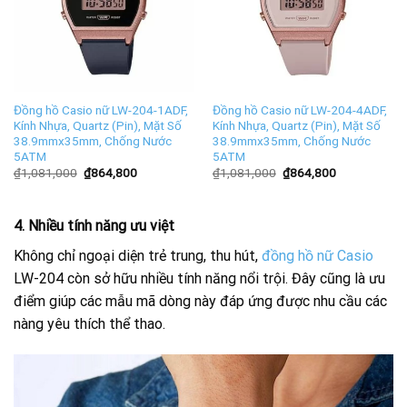
Đồng hồ Casio nữ LW-204-1ADF,
Đồng hồ Casio nữ LW-204-4ADF,
Kính Nhựa, Quartz (Pin), Mặt Số
Kính Nhựa, Quartz (Pin), Mặt Số
38.9mmx35mm, Chống Nước
38.9mmx35mm, Chống Nước
5ATM
5ATM
₫
1,081,000
₫
864,800
₫
1,081,000
₫
864,800
4. Nhiều tính năng ưu việt
Không chỉ ngoại diện trẻ trung, thu hút,
đồng hồ nữ Casio
LW-204 còn sở hữu nhiều tính năng nổi trội. Đây cũng là ưu
điểm giúp các mẫu mã dòng này đáp ứng được nhu cầu các
nàng yêu thích thể thao.