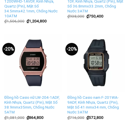
1200WHD-1AVDF, Kính Nhựa,
1DF, Kính Nhựa, Quartz (Pin), Mặt
Quartz (Pin), Mặt Số
Số 36.8mmx33.2mm, Chống
34.5mmx42.1mm, Chống Nước
Nước 3ATM
10ATM
₫
938,000
₫
750,400
₫
1,506,000
₫
1,204,800
-20%
-20%
Đồng hồ Casio nữ LW-204-1ADF,
Đồng hồ Casio nam F-201WA-
Kính Nhựa, Quartz (Pin), Mặt Số
9ADF, Kính Nhựa, Quartz (Pin),
38.9mmx35mm, Chống Nước
Mặt Số 41 mmx34 mm, Chống
5ATM
Nước 3ATM
₫
1,081,000
₫
864,800
₫
716,000
₫
572,800