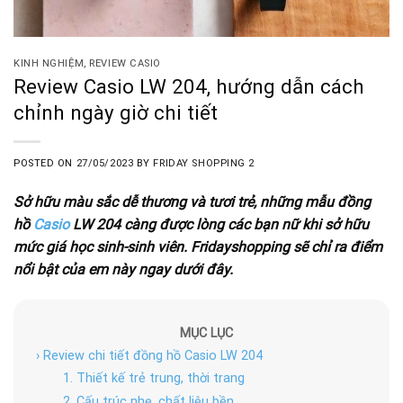
KINH NGHIỆM
,
REVIEW CASIO
Review Casio LW 204, hướng dẫn cách
chỉnh ngày giờ chi tiết
POSTED ON
27/05/2023
BY
FRIDAY SHOPPING 2
Sở hữu màu sắc dễ thương và tươi trẻ, những mẫu đồng
hồ
Casio
LW 204 càng được lòng các bạn nữ khi sở hữu
mức giá học sinh-sinh viên. Fridayshopping sẽ chỉ ra điểm
nổi bật của em này ngay dưới đây.
MỤC LỤC
› Review chi tiết đồng hồ Casio LW 204
1. Thiết kế trẻ trung, thời trang
2. Cấu trúc nhẹ, chất liệu bền