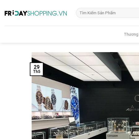
Skip
Tìm
to
kiếm:
content
Thương
29
Th5