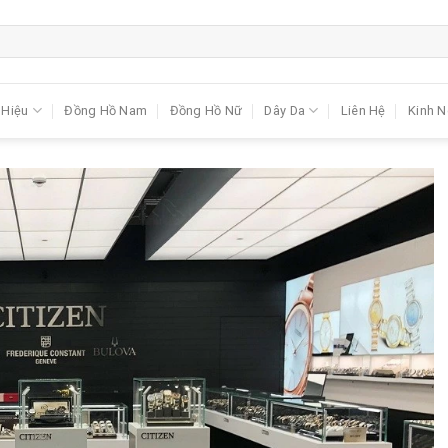
 Hiệu
Đồng Hồ Nam
Đồng Hồ Nữ
Dây Da
Liên Hệ
Kinh 