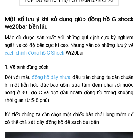
TOP ĐỒNG HỒ THỤY SỸ NAM BÁN CHẠY
Một số lưu ý khi sử dụng giúp đồng hồ G shock
we20bar bền lâu
Mặc dù được sản xuất với những qui định cực kỳ nghiêm
ngặt và có độ bền cực kì cao. Nhưng vẫn có những lưu ý về
cách chỉnh đồng hồ G Shock
Wr20bar
1.
Vệ sinh đúng cách
Đối với mẫu
đồng hồ dây nhựa
: đầu tiên chúng ta cần chuẩn
bị một hỗn hợp đặc bao gồm sữa tắm đem phai với nước
nóng ở 30 độ C và bắt đầu ngâm đồng hồ trong khoảng
thời gian từ 5-8 phút.
Kế tiếp chúng ta cần chọn một chiếc bàn chải lông mềm để
có thể chà sát dây đồng hồ để sạch bụi bẩn.