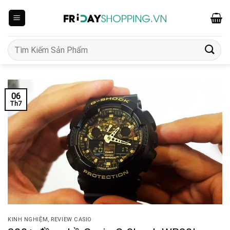
Skip
to
content
Tìm
kiếm:
06
Th7
KINH NGHIỆM
,
REVIEW CASIO