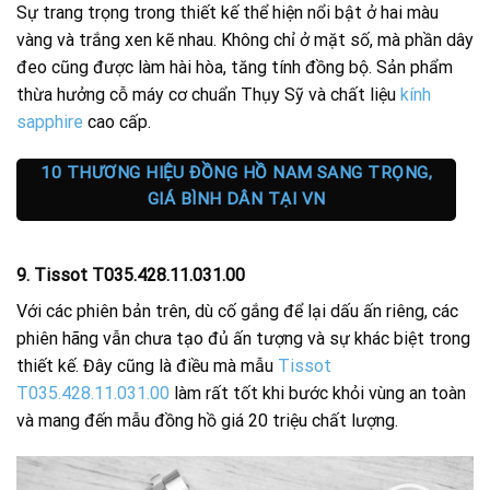
Sự trang trọng trong thiết kế thể hiện nổi bật ở hai màu
vàng và trắng xen kẽ nhau. Không chỉ ở mặt số, mà phần dây
đeo cũng được làm hài hòa, tăng tính đồng bộ. Sản phẩm
thừa hưởng cỗ máy cơ chuẩn Thụy Sỹ và chất liệu
kính
sapphire
cao cấp.
10 THƯƠNG HIỆU ĐỒNG HỒ NAM SANG TRỌNG,
GIÁ BÌNH DÂN TẠI VN
9. Tissot T035.428.11.031.00
Với các phiên bản trên, dù cố gắng để lại dấu ấn riêng, các
phiên hãng vẫn chưa tạo đủ ấn tượng và sự khác biệt trong
thiết kế. Đây cũng là điều mà mẫu
Tissot
T035.428.11.031.00
làm rất tốt khi bước khỏi vùng an toàn
và mang đến mẫu đồng hồ giá 20 triệu chất lượng.