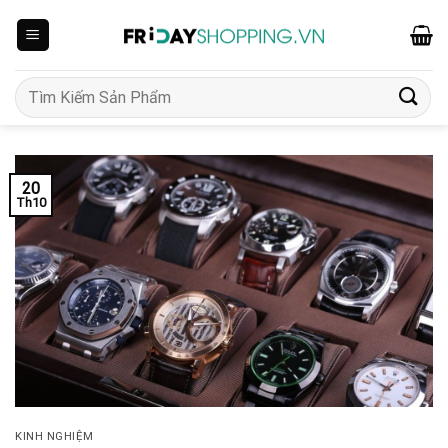
Skip
to
content
Tìm
kiếm:
20
Th10
KINH NGHIỆM