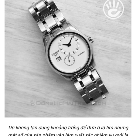
Dù không tận dụng khoảng trống để đưa ô lộ tim nhưng
mặt số của sản phẩm vẫn làm xuất sắc nhiệm vụ mới lạ