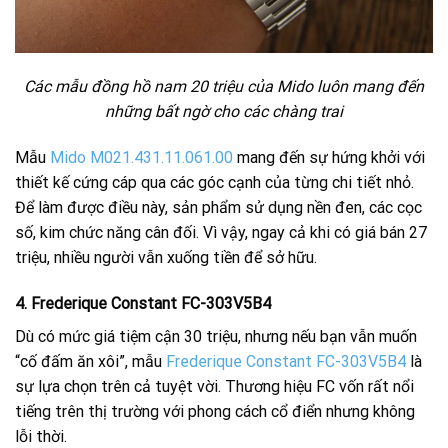
Các mẫu đồng hồ nam 20 triệu của Mido luôn mang đến
những bất ngờ cho các chàng trai
Mẫu
Mido M021.431.11.061.00
mang đến sự hứng khởi với
thiết kế cứng cáp qua các góc cạnh của từng chi tiết nhỏ.
Để làm được điều này, sản phẩm sử dụng nền đen, các cọc
số, kim chức năng cân đối. Vì vậy, ngay cả khi có giá bán 27
triệu, nhiều người vẫn xuống tiền để sở hữu.
4. Frederique Constant FC-303V5B4
Dù có mức giá tiệm cận 30 triệu, nhưng nếu bạn vẫn muốn
“cố đấm ăn xôi”, mẫu
Frederique Constant FC-303V5B4
là
sự lựa chọn trên cả tuyệt vời. Thương hiệu FC vốn rất nổi
tiếng trên thị trường với phong cách cổ điển nhưng không
lỗi thời.