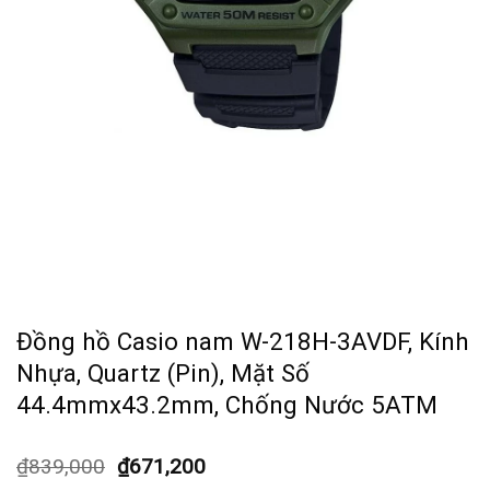
Đồng hồ Casio nam W-218H-3AVDF, Kính
Nhựa, Quartz (Pin), Mặt Số
44.4mmx43.2mm, Chống Nước 5ATM
₫
839,000
₫
671,200