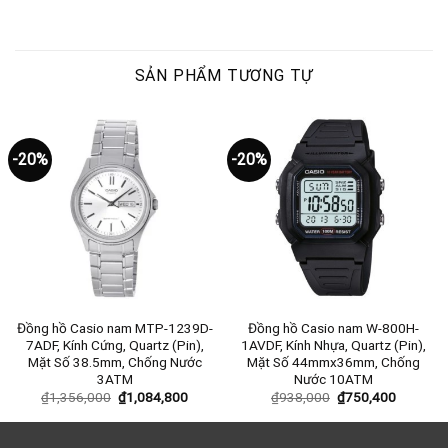
SẢN PHẨM TƯƠNG TỰ
-20%
-20%
Đồng hồ Casio nam MTP-1239D-
Đồng hồ Casio nam W-800H-
7ADF, Kính Cứng, Quartz (Pin),
1AVDF, Kính Nhựa, Quartz (Pin),
Mặt Số 38.5mm, Chống Nước
Mặt Số 44mmx36mm, Chống
3ATM
Nước 10ATM
₫
1,356,000
₫
1,084,800
₫
938,000
₫
750,400