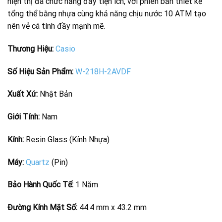
hiện thị đa chức năng đầy tiện ích, với phiên bản thiết kế
tổng thể bằng nhựa cùng khả năng chịu nước 10 ATM tạo
nên vẻ cá tính đầy mạnh mẽ.
Thương Hiệu:
Casio
Số Hiệu Sản Phẩm:
W-218H-2AVDF
Xuất Xứ:
Nhật Bản
Giới Tính:
Nam
Kính:
Resin Glass (Kính Nhựa)
Máy:
Quartz
(Pin)
Bảo Hành Quốc Tế:
1 Năm
Đường Kính Mặt Số:
44.4 mm x 43.2 mm