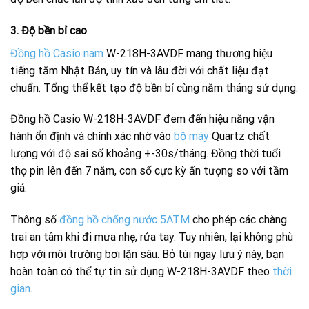
3. Độ bền bỉ cao
Đồng hồ Casio nam
W-218H-3AVDF mang thương hiệu
tiếng tăm Nhật Bản, uy tín và lâu đời với chất liệu đạt
chuẩn. Tổng thể kết tạo độ bền bỉ cùng năm tháng sử dụng.
Đồng hồ Casio W-218H-3AVDF đem đến hiệu năng vận
hành ổn định và chính xác nhờ vào
bộ máy
Quartz chất
lượng với độ sai số khoảng +-30s/tháng. Đồng thời tuổi
thọ pin lên đến 7 năm, con số cực kỳ ấn tượng so với tầm
giá.
Thông số
đồng hồ chống nước 5ATM
cho phép các chàng
trai an tâm khi đi mưa nhẹ, rửa tay. Tuy nhiên, lại không phù
hợp với môi trường bơi lặn sâu. Bỏ túi ngay lưu ý này, bạn
hoàn toàn có thể tự tin sử dụng W-218H-3AVDF theo
thời
gian
.